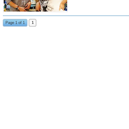
Page 1 of 1
1