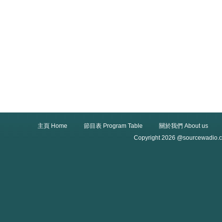
主頁 Home
節目表 Program Table
關於我們 About us
Copyright 2026 @sourcewadio.