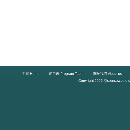
主頁 Home
節目表 Program Table
關於我們 About us
Copyright 2026 @sourcewadio.