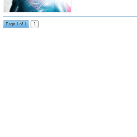
Page 1 of 1
1