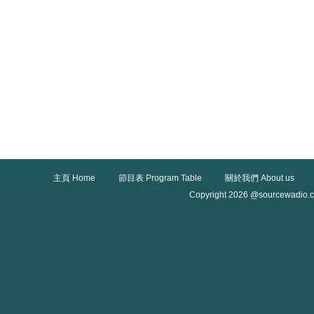
主頁 Home
節目表 Program Table
關於我們 About us
Copyright 2026 @sourcewadio.