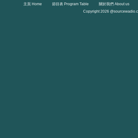
主頁 Home
節目表 Program Table
關於我們 About us
Copyright 2026 @sourcewadio.