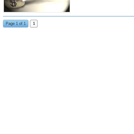
Page 1 of 1
1