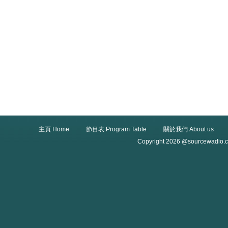
主頁 Home
節目表 Program Table
關於我們 About us
Copyright 2026 @sourcewadio.