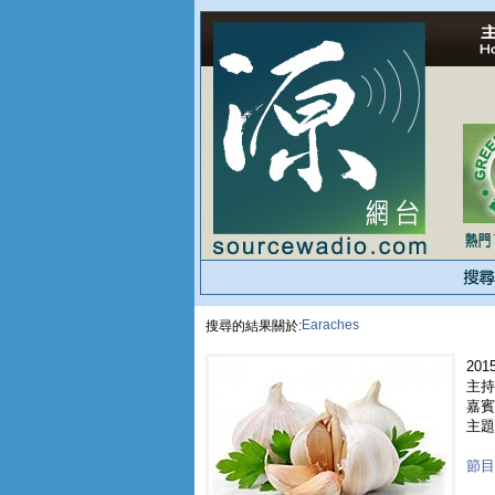
Earaches
搜尋的結果關於:
2015
主持
嘉賓 
主題
節目重