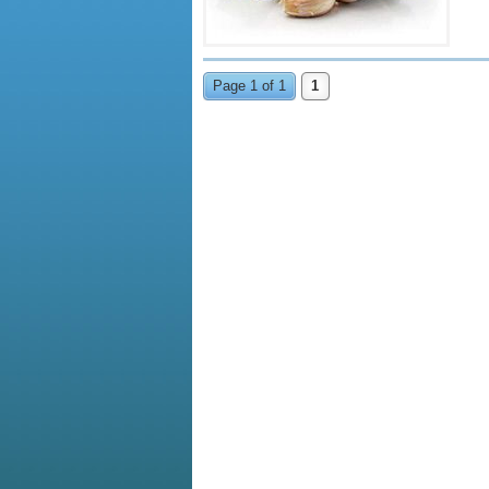
Page 1 of 1
1