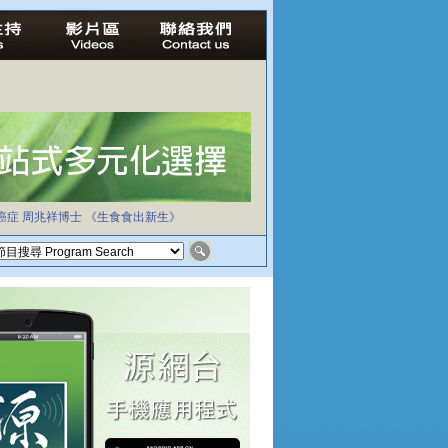
癌症
周兆祥博士
《生食食出新生》