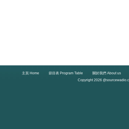
主頁 Home
節目表 Program Table
關於我們 About us
Copyright 2026 @sourcewadio.