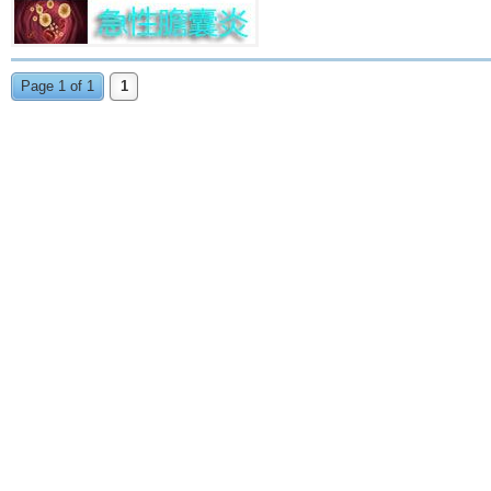
Page 1 of 1
1