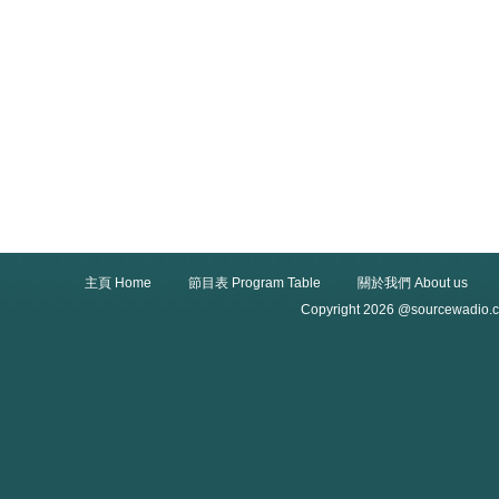
主頁 Home
節目表 Program Table
關於我們 About us
Copyright 2026 @sourcewadio.