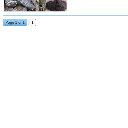
Page 1 of 1
1