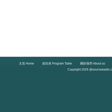
主頁 Home
節目表 Program Table
關於我們 About us
Copyright 2026 @sourcewadio.