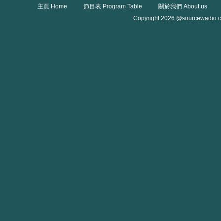
主頁 Home
節目表 Program Table
關於我們 About us
Copyright 2026 @sourcewadio.