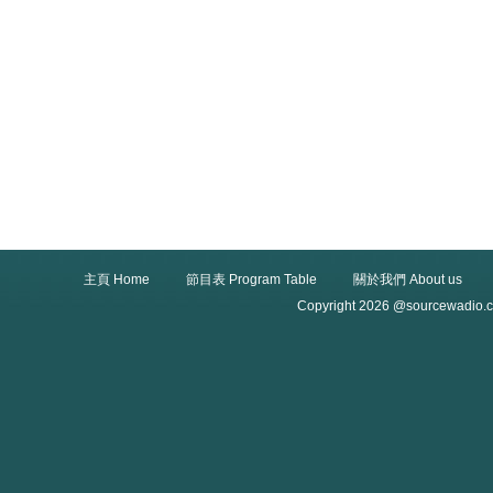
主頁 Home
節目表 Program Table
關於我們 About us
Copyright 2026 @sourcewadio.