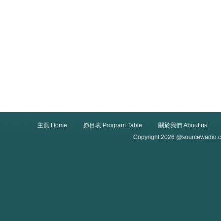
主頁 Home
節目表 Program Table
關於我們 About us
Copyright 2026 @sourcewadio.