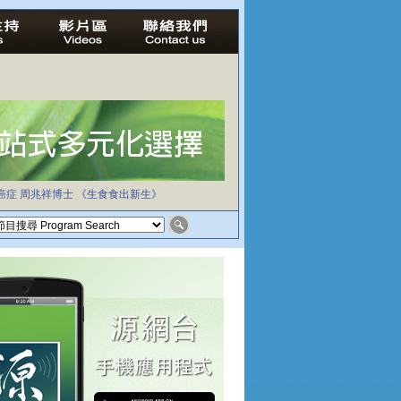
癌症
周兆祥博士
《生食食出新生》