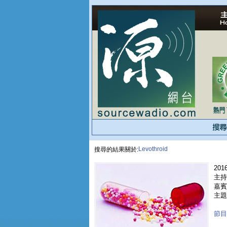
Levothroid
搜尋的結果關於:
2016
主持
嘉賓 
主題
節目重