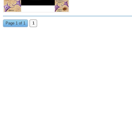
Page 1 of 1
1