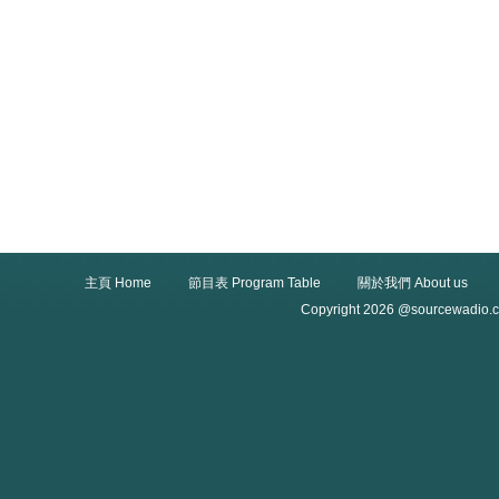
主頁 Home
節目表 Program Table
關於我們 About us
Copyright 2026 @sourcewadio.