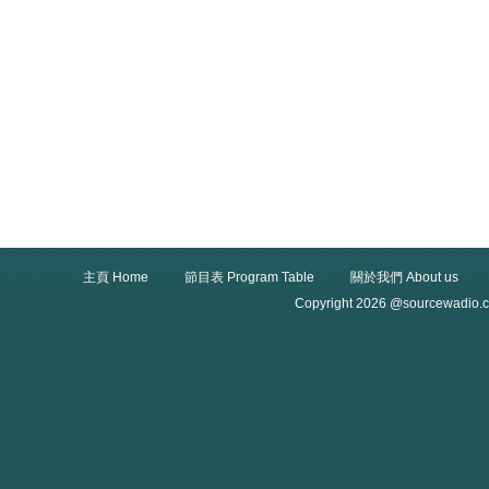
主頁 Home
節目表 Program Table
關於我們 About us
Copyright 2026 @sourcewadio.