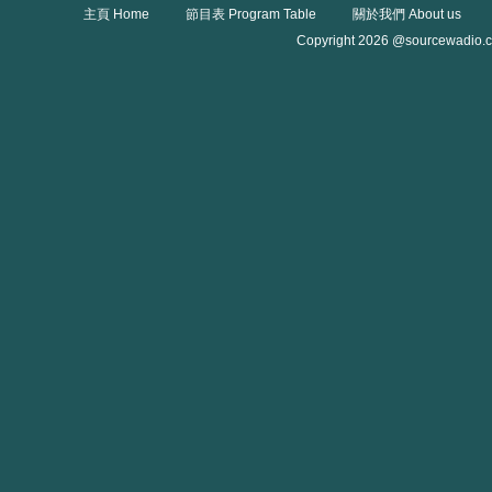
主頁 Home
節目表 Program Table
關於我們 About us
Copyright 2026 @sourcewadio.