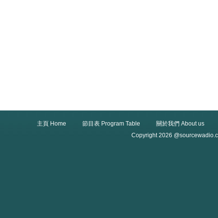
主頁 Home
節目表 Program Table
關於我們 About us
Copyright 2026 @sourcewadio.