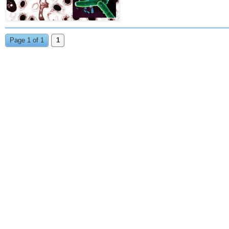
Page 1 of 1
1