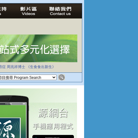
癌症
周兆祥博士
《生食食出新生》