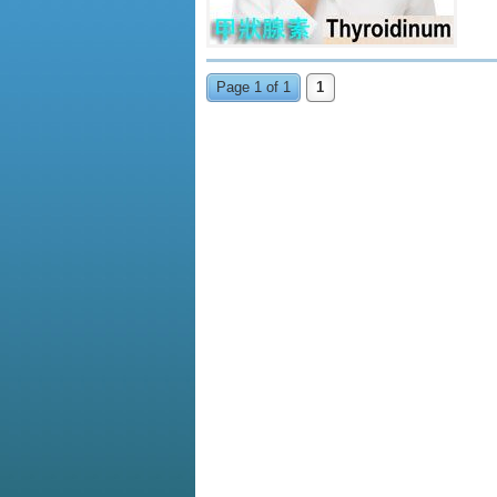
Page 1 of 1
1