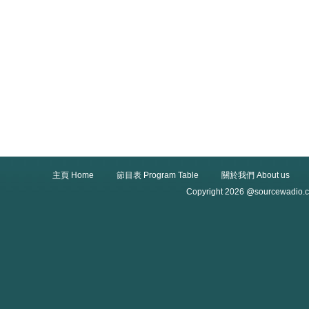
主頁 Home
節目表 Program Table
關於我們 About us
Copyright 2026 @sourcewadio.