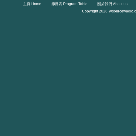
主頁 Home
節目表 Program Table
關於我們 About us
Copyright 2026 @sourcewadio.