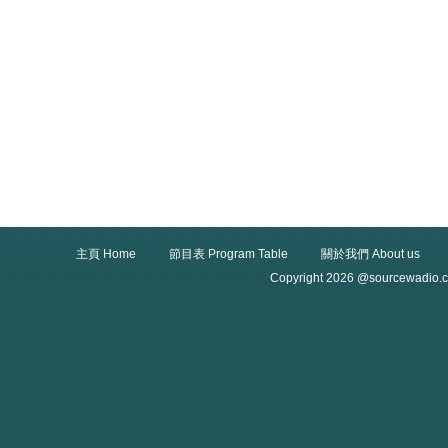
主頁 Home
節目表 Program Table
關於我們 About us
Copyright 2026 @sourcewadio.