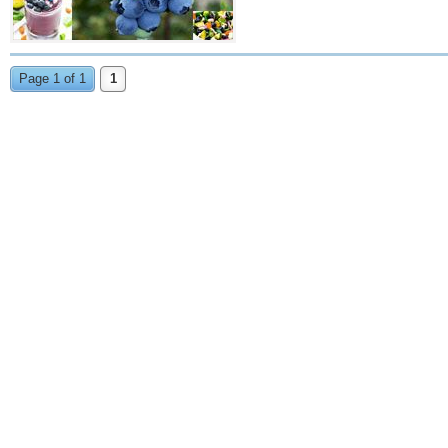
Page 1 of 1
1