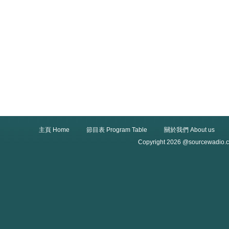
主頁 Home
節目表 Program Table
關於我們 About us
Copyright 2026 @sourcewadio.