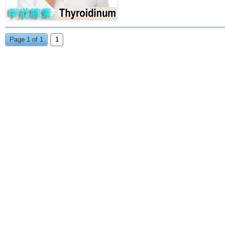
Page 1 of 1
1