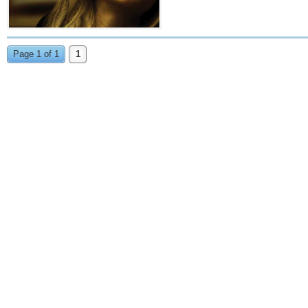
Page 1 of 1
1