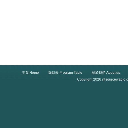
主頁 Home
節目表 Program Table
關於我們 About us
Copyright 2026 @sourcewadio.