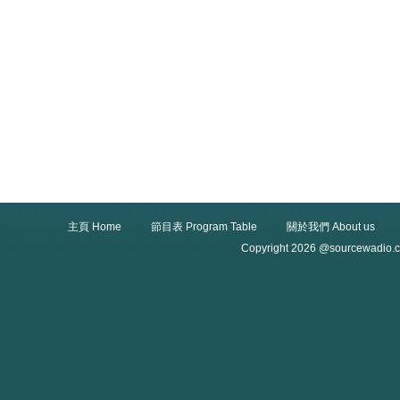
主頁 Home
節目表 Program Table
關於我們 About us
Copyright 2026 @sourcewadio.