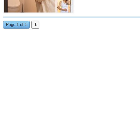
Page 1 of 1
1