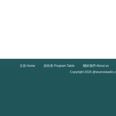
主頁 Home
節目表 Program Table
關於我們 About us
Copyright 2026 @sourcewadio.