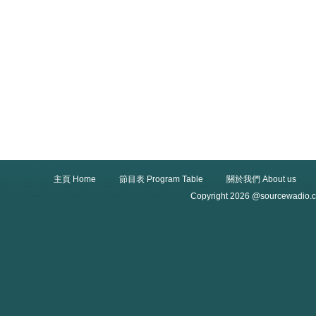
主頁 Home
節目表 Program Table
關於我們 About us
Copyright 2026 @sourcewadio.