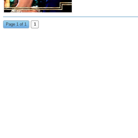
Page 1 of 1
1