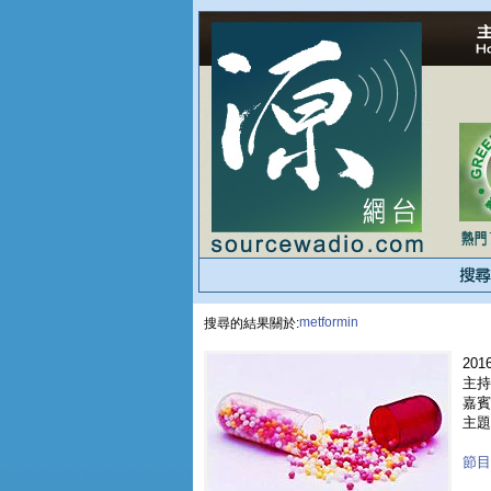
metformin
搜尋的結果關於:
2016
主持
嘉賓 
主題
節目重