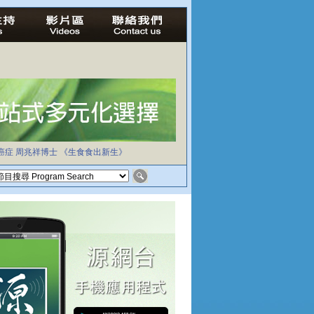
癌症
周兆祥博士
《生食食出新生》