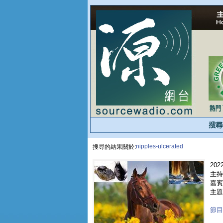
nipples-ulcerated
搜尋的結果關於:
2022
主持
嘉賓 
主題 
節目重