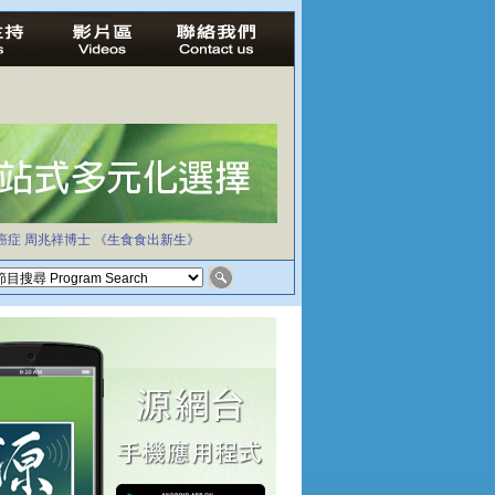
癌症
周兆祥博士
《生食食出新生》