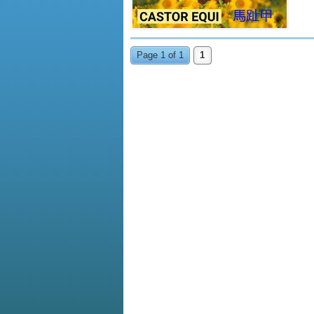
Page 1 of 1
1