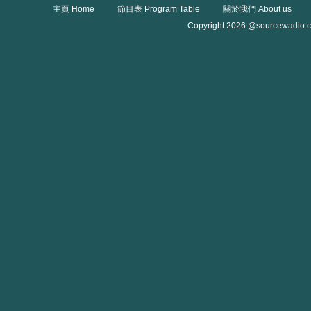
主頁 Home
節目表 Program Table
關於我們 About us
Copyright 2026 @sourcewadio.