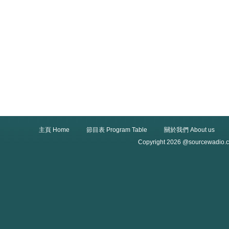
主頁 Home
節目表 Program Table
關於我們 About us
Copyright 2026 @sourcewadio.