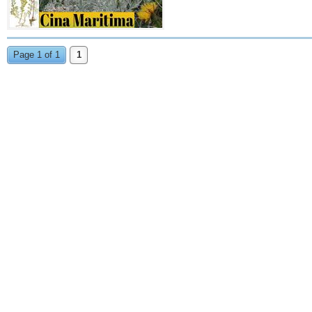
Page 1 of 1
1