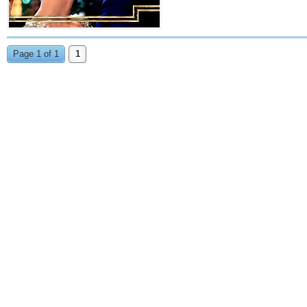
Page 1 of 1
1