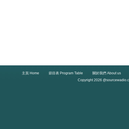
主頁 Home
節目表 Program Table
關於我們 About us
Copyright 2026 @sourcewadio.