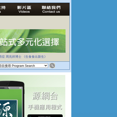
癌症
周兆祥博士
《生食食出新生》