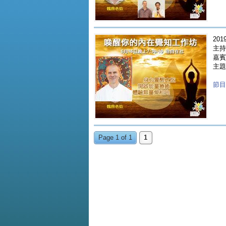
2019
主持
嘉賓 
主題
節目重
Page 1 of 1
1