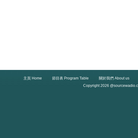
主頁 Home
節目表 Program Table
關於我們 About us
Copyright 2026 @sourcewadio.