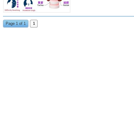
Page 1 of 1
1