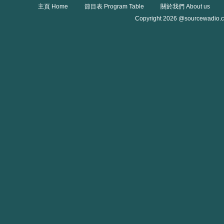
主頁 Home
節目表 Program Table
關於我們 About us
Copyright 2026 @sourcewadio.