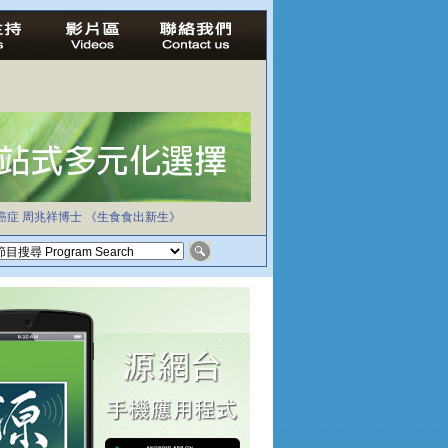
癌症
周兆祥博士
《生食食出新生》