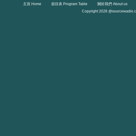
主頁 Home
節目表 Program Table
關於我們 About us
Copyright 2026 @sourcewadio.