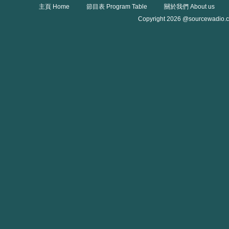
主頁 Home
節目表 Program Table
關於我們 About us
Copyright 2026 @sourcewadio.