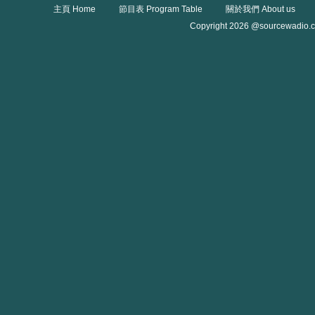
主頁 Home
節目表 Program Table
關於我們 About us
Copyright 2026 @sourcewadio.