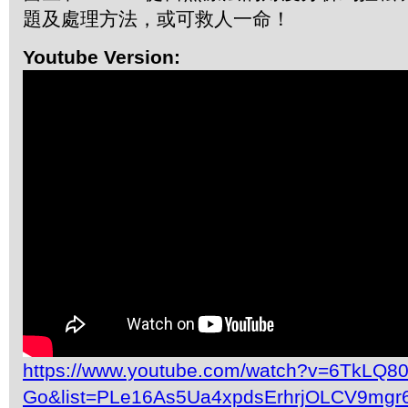
題及處理方法，或可救人一命！
Youtube Version:
https://www.youtube.com/watch?v=6TkLQ80
Go&list=PLe16As5Ua4xpdsErhrjOLCV9mgr