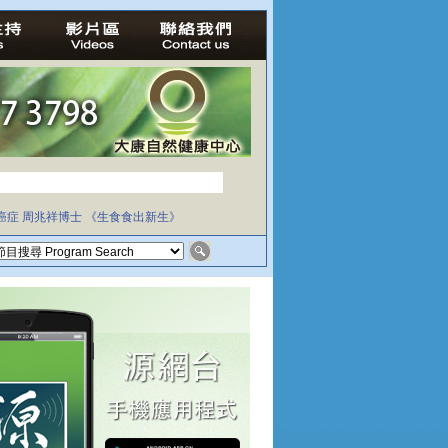
癌症
周兆祥博士
《生食食出新生》