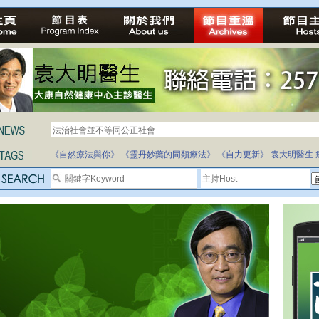
法治社會並不等同公正社會
自家教育合法化-推動多元化教育，全民學卷制
《自然療法與你》
《靈丹妙藥的同類療法》
《自力更新》
袁大明醫生