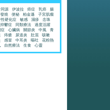
食同源
伊波拉
癌症
乳癌
腸
發燒
便秘
柏金遜
子宮肌瘤
發性硬化症
敏感
濕疹
念珠
抑鬱症
同類療法
過度活躍
閉症
心臟病
關節炎
中風
青
眼
痔瘡
尿道炎
肚瀉
咳嗽
炎
感冒
中耳炎
嘔吐
花粉熱
風
自然療法
生食
心靈