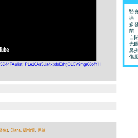
醫
癌
多
菌
自
光
鼻
傷
u75D44FA&list=PLe16As5Ua4xpdsErhrjOLCV9mgr68ofYH
醫生)
,
Diana
,
礦物質
,
保健