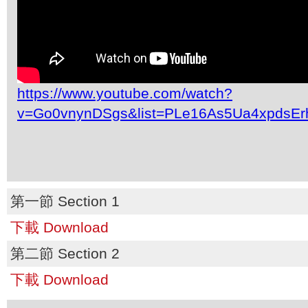
https://www.youtube.com/watch?
v=Go0vnynDSgs&list=PLe16As5Ua4xpdsEr
第一節 Section 1
下載 Download
第二節 Section 2
下載 Download