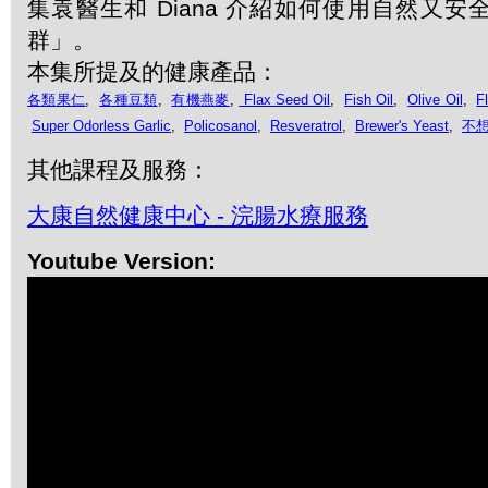
集袁醫生和 Diana 介紹如何使用自然又
群」。
本集所提及的健康產品：
各類果仁
,
各種豆類
,
有機燕麥
,
Flax Seed Oil
,
Fish Oil
,
Olive Oil
,
F
Super Odorless Garlic
,
Policosanol
,
Resveratrol
,
Brewer's Yeast
,
不
其他課程及服務：
大康自然健康中心 - 浣腸水療服務
Youtube Version: