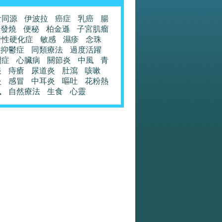
食同源
伊波拉
癌症
乳癌
腸
發燒
便秘
柏金遜
子宮肌瘤
發性硬化症
敏感
濕疹
念珠
抑鬱症
同類療法
過度活躍
閉症
心臟病
關節炎
中風
青
眼
痔瘡
尿道炎
肚瀉
咳嗽
炎
感冒
中耳炎
嘔吐
花粉熱
風
自然療法
生食
心靈