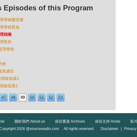
isodes of this Program
處理孕婦腰背痛
處理孕婦貧血
處理頭痛
處理骨折
様處理發燒
功效
様處焦慮症
處情緒低落2
處情緒低落1
47
48
49
50
51
52
53
ble
關於我們 About us
節目重溫 Archives
節目主持 Hosts
影片
Copyright 2026 @sourcewadio.com All rights reserved.
Disclaimer
|
Privacy