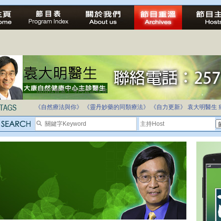
法治社會並不等同公正社會
自家教育合法化-推動多元化教育，全民學卷制
《自然療法與你》
《靈丹妙藥的同類療法》
《自力更新》
袁大明醫生