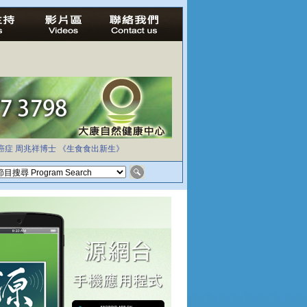
癌症
周兆祥博士
《生食食出新生》