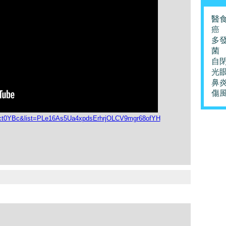
醫
癌
多
菌
自
光
鼻
傷
8ct0YBc&list=PLe16As5Ua4xpdsErhrjOLCV9mgr68ofYH