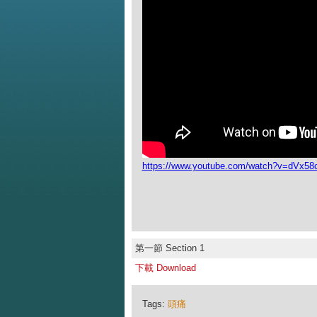
https://www.youtube.com/watch?v=dVx5
第一節 Section 1
下載 Download
Tags:
頭痛