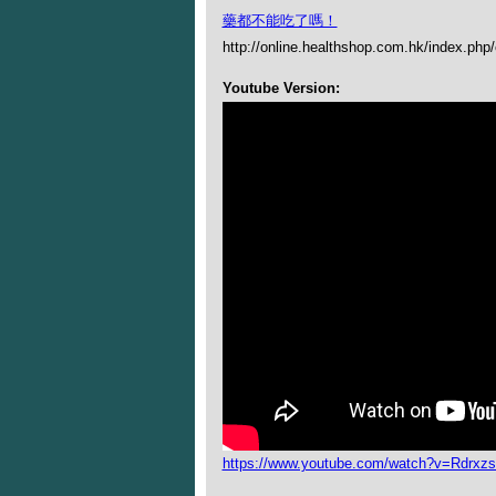
藥都不能吃了嗎！
http://online.healthshop.com.hk/index.php
Youtube Version:
https://www.youtube.com/watch?v=Rdrxz