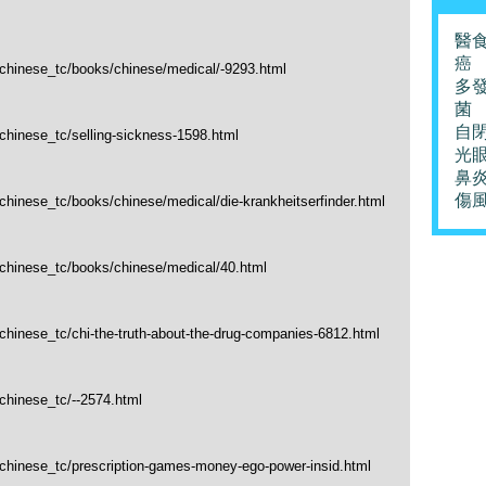
醫
癌
/chinese_tc/books/chinese/medical/-9293.html
多
菌
自
/chinese_tc/selling-sickness-1598.html
光
鼻
傷
/chinese_tc/books/chinese/medical/die-krankheitserfinder.html
/chinese_tc/books/chinese/medical/40.html
/chinese_tc/chi-the-truth-about-the-drug-companies-6812.html
/chinese_tc/--2574.html
/chinese_tc/prescription-games-money-ego-power-insid.html