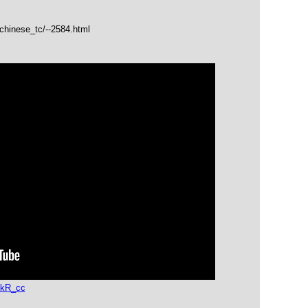
/chinese_tc/--2584.html
skR_cc