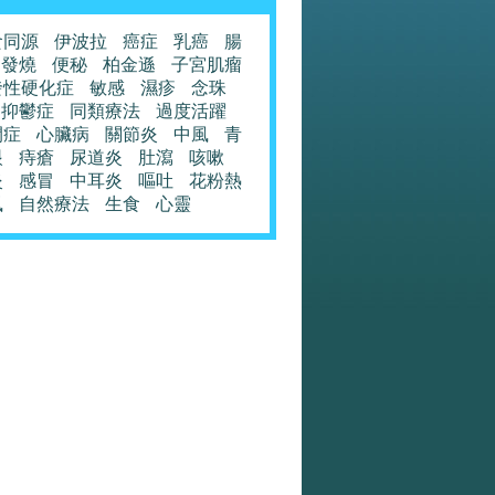
食同源
伊波拉
癌症
乳癌
腸
發燒
便秘
柏金遜
子宮肌瘤
發性硬化症
敏感
濕疹
念珠
抑鬱症
同類療法
過度活躍
閉症
心臟病
關節炎
中風
青
眼
痔瘡
尿道炎
肚瀉
咳嗽
炎
感冒
中耳炎
嘔吐
花粉熱
風
自然療法
生食
心靈