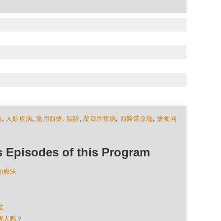
台
,
人類疾病
,
濫用西藥
,
誤診
,
藥源性疾病
,
西醫還原論
,
藥食同
isodes of this Program
同類療法
法
的害人嗎？