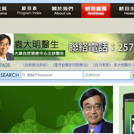
法治社會並不等同公正社會
自家教育合法化-推動多元化教育，全民學卷制
《自然療法與你》
《靈丹妙藥的同類療法》
《自力更新》
袁大明醫生