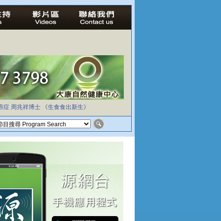
癌症
周兆祥博士
《生食食出新生》