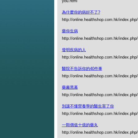
you.html
為什麼你的病好不了?
http://online.healthshop.com.hk/index.php
藥你生病
http://online.healthshop.com.hk/index.php
發明疾病的人
http://online.healthshop.com.hk/index.php
醫院不告訴你的40件事
http://online.healthshop.com.hk/index.php
藥廠黑幕
http://online.healthshop.com.hk/index.php
別讓不懂營養學的醫生害了你
http://online.healthshop.com.hk/index.php
一顆價值十億的藥丸
http://online.healthshop.com.hk/index.php