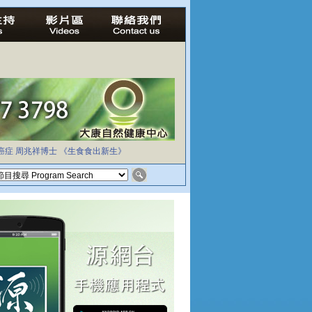
癌症
周兆祥博士
《生食食出新生》