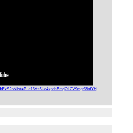
JEbExS2o&list=PLe16As5Ua4xpdsErhrjOLCV9mgr68ofYH