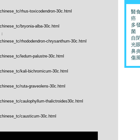
/chinese_tc/rhus-toxicodendron-30c.html
醫
癌
多
/chinese_tc/bryonia-alba-30c.html
菌
：
自
p/chinese_tc/rhododendron-chrysanthum-30c.html
光
鼻
/chinese_tc/ledum-palustre-30c.html
傷
/chinese_tc/kali-bichromicum-30c.html
/chinese_tc/ruta-graveolens-30c.html
/chinese_tc/caulophyllum-thalictroides30c.html
/chinese_tc/causticum-30c.html