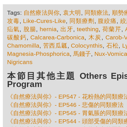
Tags:
自然療法與你
,
袁大明
,
同類療法
,
順勢
攻毒
,
Like-Cures-Like
,
同類療劑
,
腹絞痛
,
絞
疝氣
,
脫腸
,
hernia
,
出牙
,
teething
,
荷蘭芹
,
碳酸鈣
,
Calcarea-Carbonica
,
木炭
,
Carob-V
Chamomilla
,
苦西瓜瓤
,
Colocynthis
,
石松
,
L
Magnesia-Phosphorica
,
馬錢子
,
Nux-Vomic
Nigricans
本節目其他主題 Others Episod
Program
《自然療法與你》- EP547 - 花粉熱的同類療
《自然療法與你》- EP546 - 悲傷的同類療法
《自然療法與你》- EP545 - 胃氣脹的同類療
《自然療法與你》- EP544 - 頭部受傷的同類