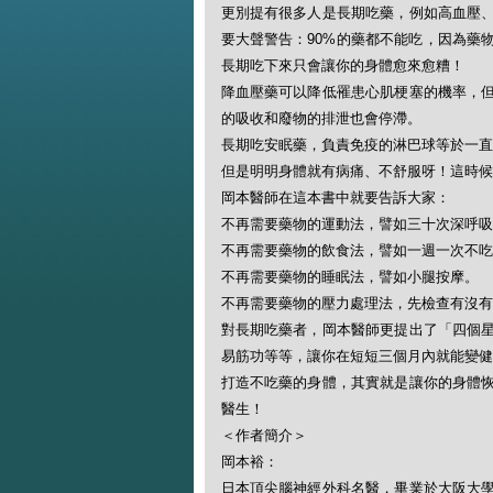
更別提有很多人是長期吃藥，例如高血壓
要大聲警告：90%的藥都不能吃，因為藥
長期吃下來只會讓你的身體愈來愈糟！
降血壓藥可以降低罹患心肌梗塞的機率，
的吸收和廢物的排泄也會停滯。
長期吃安眠藥，負責免疫的淋巴球等於一直
但是明明身體就有病痛、不舒服呀！這時候
岡本醫師在這本書中就要告訴大家：
不再需要藥物的運動法，譬如三十次深呼吸
不再需要藥物的飲食法，譬如一週一次不吃
不再需要藥物的睡眠法，譬如小腿按摩。
不再需要藥物的壓力處理法，先檢查有沒有
對長期吃藥者，岡本醫師更提出了「四個
易筋功等等，讓你在短短三個月內就能變健
打造不吃藥的身體，其實就是讓你的身體
醫生！
＜作者簡介＞
岡本裕：
日本頂尖腦神經外科名醫，畢業於大阪大