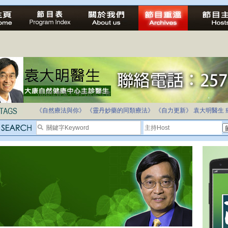
法治社會並不等同公正社會
自家教育合法化-推動多元化教育，全民學卷制
《自然療法與你》
《靈丹妙藥的同類療法》
《自力更新》
袁大明醫生