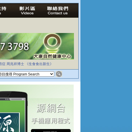
癌症
周兆祥博士
《生食食出新生》