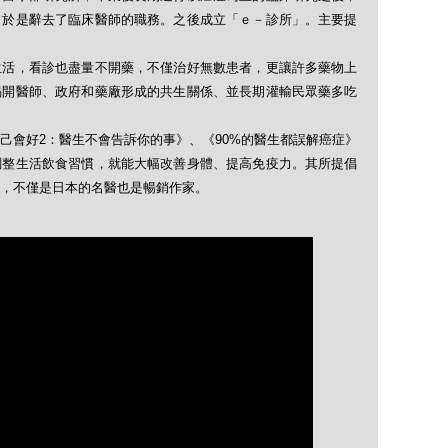
，於是辭去了臨床醫師的職務。之後成立「ｅ－診所」。主要提
生活，看診也盡量不開藥，不僅治好無數患者，更讓許多藥物上
揭開醫師、政府和藥廠形成的共生關係、並長期灌輸民眾藥多吃
自己會好2：醫生不會告訴你的事》、《90%的醫生都誤解癌症》
調整生活飲食習慣，就能大幅改善身體、提高免疫力。其所提倡
，不僅是日本的名醫也是暢銷作家。