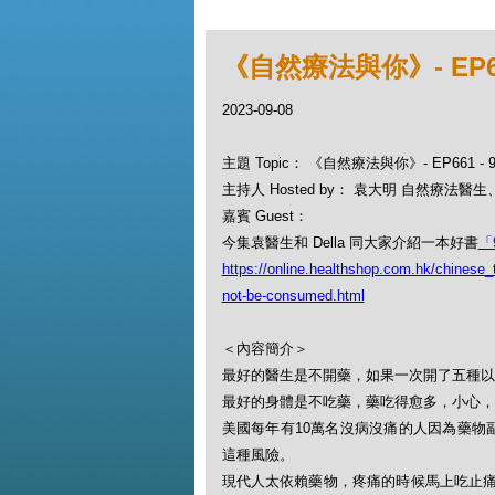
《自然療法與你》- EP6
2023-09-08
主題 Topic： 《自然療法與你》- EP661
主持人 Hosted by： 袁大明 自然療法醫生、D
嘉賓 Guest：
今集袁醫生和 Della 同大家介紹一本好書
「
https://online.healthshop.com.hk/chinese_
not-be-consumed.html
＜內容簡介＞
最好的醫生是不開藥，如果一次開了五種以
最好的身體是不吃藥，藥吃得愈多，小心，
美國每年有10萬名沒病沒痛的人因為藥物
這種風險。
現代人太依賴藥物，疼痛的時候馬上吃止