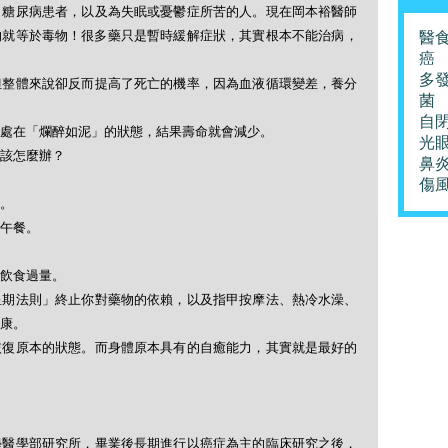
、糖尿病患者，以及為失眠或憂鬱症所苦的人。現在岡本裕醫師
物就等於毒物！很多藥只是暫時緩解症狀，其實根本不能治病，
醫
癌
多
但整體來說卻反而提高了死亡的機率，因為血液循環變差，養分
菌
自
處在「爛醉如泥」的狀態，結果壽命就會減少。
光
該怎麼辦？
鼻
傷
。
午餐。
飲食過量。
星期法則」終止你對藥物的依賴，以及指甲按摩法、熱冷水澡、
康。
恢復原本的狀態。而身體原本具有的自癒能力，其實就是最好的
學醫學部研究所，畢業後長期進行以癌症為主的臨床研究之後，