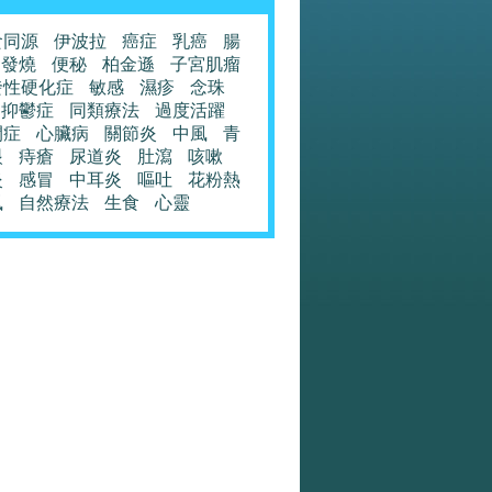
食同源
伊波拉
癌症
乳癌
腸
發燒
便秘
柏金遜
子宮肌瘤
發性硬化症
敏感
濕疹
念珠
抑鬱症
同類療法
過度活躍
閉症
心臟病
關節炎
中風
青
眼
痔瘡
尿道炎
肚瀉
咳嗽
炎
感冒
中耳炎
嘔吐
花粉熱
風
自然療法
生食
心靈