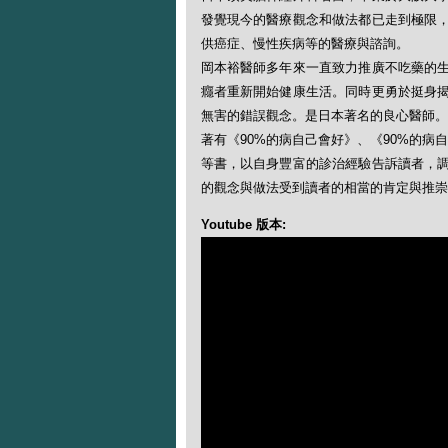
發覺現今的醫療觀念和做法都已走到極限
供癌症、慢性疾病等的醫療與諮詢。
岡本裕醫師多年來一直致力推廣不吃藥的
癮者重新開始健康生活。同時更勇於挺身
無害的錯誤觀念。是日本著名的良心醫師。
著有《90%的病自己會好》、《90%的病
等書，以自身豐富的診治經驗告訴讀者，
的觀念與做法受到讀者的相當的肯定與推崇
Youtube 版本: