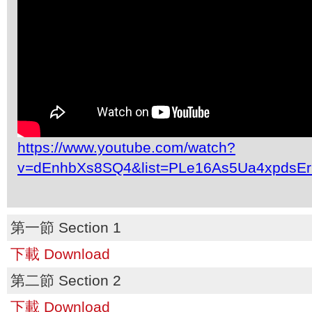
https://www.youtube.com/watch?
v=dEnhbXs8SQ4&list=PLe16As5Ua4xpdsE
第一節 Section 1
下載 Download
第二節 Section 2
下載 Download