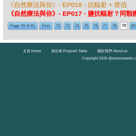
《自然療法與你》- EP018 - 抗輻射 + 答信
《自然療法與你》- EP017 - 鹽抗輻射？同類
Page 79 of 81
First
72
73
74
75
76
77
78
79
80
主頁 Home
節目表 Program Table
關於我們 About us
Copyright 2026 @sourcewadio.