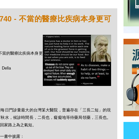
740 - 不當的醫療比疾病本身更可
 - 不當的醫療比疾病本身更
ella
洲每日門診量最大的台灣某大醫院，普遍存在「三長二短」的現
穿秋水，候診時間長，二長也，癡癡地等待藥局領藥，三長也。
回家路上為之氣短。
一書中披露：