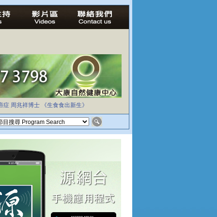
癌症
周兆祥博士
《生食食出新生》