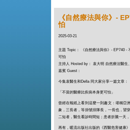
《自然療法與你》- EP
怕
2025-03-21
主題 Topic： 《自然療法與你》- EP740
可怕
主持人 Hosted by： 袁大明 自然療法醫生、D
嘉賓 Guest：
今集袁醫生和Della 同大家分享一篇文章：
「不當的醫療比疾病本身更可怕」
曾經在報紙上看到這麼一則趣文：堪稱亞
象，三長者，等掛號排隊長，一長也，望
二短者，醫生看診時間短；患者折騰一天，
再有，暖流出版社出版的《西醫危害健康》