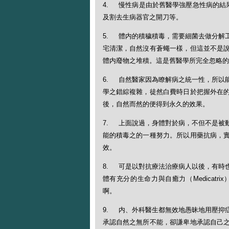
4. 慢性病是由於舊醫學強壓急性病的結
及割去生病器官之開刀等。
5. 體内的積穢積毒，需要細菌去做分解
宅清潔，自然沒有蒼蠅一樣，但這並不是
體内廢物之堆積。這是舊醫學所完全忽略的
6. 自然醫家因為瞭解病之統一性，所以
學之錯綜複雜，徒然白費時日於把握外在
後，自然而然的便得到永久的效果。
7. 上面說過，身體對於病，不但不是被
能的積毒之的一種努力。所以用藥抗病，
效。
8. 可是以對抗療法治療病人以後，有時
體有充分的生命力與自癒力（Medicat
啊。
9. 内、外科醫生都無效地愚昧地用壓抑
承認自然之無所不能，卻謙卑地承認自己