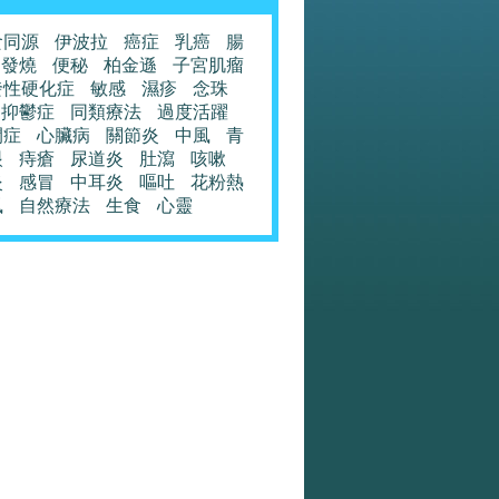
食同源
伊波拉
癌症
乳癌
腸
發燒
便秘
柏金遜
子宮肌瘤
發性硬化症
敏感
濕疹
念珠
抑鬱症
同類療法
過度活躍
閉症
心臟病
關節炎
中風
青
眼
痔瘡
尿道炎
肚瀉
咳嗽
炎
感冒
中耳炎
嘔吐
花粉熱
風
自然療法
生食
心靈