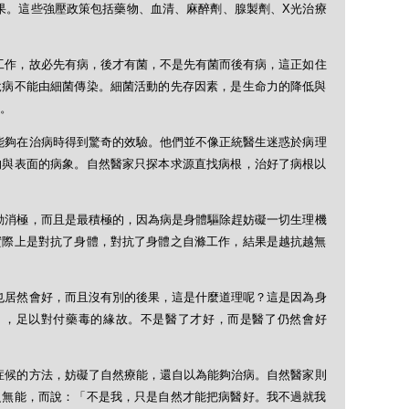
果。這些強壓政策包括藥物、血清、麻醉劑、腺製劑、X光治療
工作，故必先有病，後才有菌，不是先有菌而後有病，這正如住
說病不能由細菌傳染。細菌活動的先存因素，是生命力的降低與
。
能夠在治病時得到驚奇的效驗。他們並不像正統醫生迷惑於病理
的與表面的病象。自然醫家只探本求源直找病根，治好了病根以
動消極，而且是最積極的，因為病是身體驅除趕妨礙一切生理機
實際上是對抗了身體，對抗了身體之自滌工作，結果是越抗越無
也居然會好，而且沒有別的後果，這是什麼道理呢？這是因為身
rix），足以對付藥毒的緣故。不是醫了才好，而是醫了仍然會好
症候的方法，妨礙了自然療能，還自以為能夠治病。自然醫家則
之無能，而說：「不是我，只是自然才能把病醫好。我不過就我