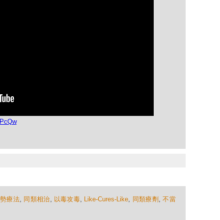
jIPcQw
順勢療法
,
同類相治
,
以毒攻毒
,
Like-Cures-Like
,
同類療劑
,
不當