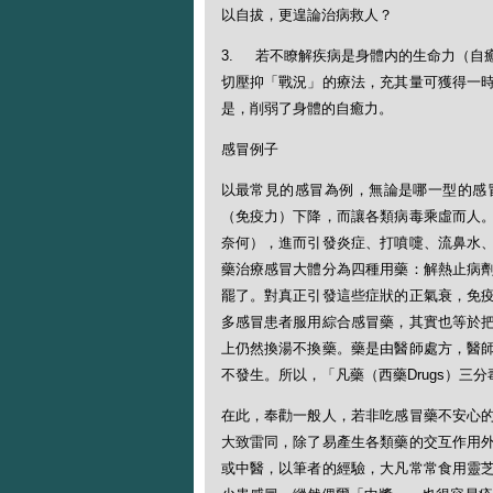
以自拔，更遑論治病救人？
3. 若不瞭解疾病是身體内的生命力（自
切壓抑「戰況」的療法，充其量可獲得一
是，削弱了身體的自癒力。
感冒例子
以最常見的感冒為例，無論是哪一型的感
（免疫力）下降，而讓各類病毒乘虛而人
奈何），進而引發炎症、打噴嚏、流鼻水
藥治療感冒大體分為四種用藥：解熱止病
罷了。對真正引發這些症狀的正氣衰，免
多感冒患者服用綜合感冒藥，其實也等於
上仍然換湯不換藥。藥是由醫師處方，醫
不發生。所以，「凡藥（西藥Drugs）三
在此，奉勸一般人，若非吃感冒藥不安心
大致雷同，除了易產生各類藥的交互作用
或中醫，以筆者的經驗，大凡常常食用靈