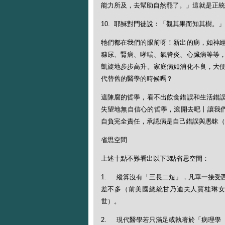
能力所及，去幫助自然罷了。」這就是正統（A
10. 耶穌對門徒說：「觀其果而知其樹。
牠們都在我們的眼前呀！新出的病，如神
糠尿、腎病、哮喘、氣管炎、心臟病等等
凱旋地步步高升。家庭病如消化不良，大
代替舊的醫學的時候嗎？
這陳腐的哲學，看不出飲食錯誤和生活錯
失望地無自信心的哲學，滾開去吧丨讓我們
自負完全責任，承認病是自己錯誤與愚昧（
省思空間
上述十點不難看出以下3點省思空間：
1. 縱算沒有「三長二短」，凡單一接受
差不多（前美國總統甘乃迪夫人賈桂琳女
世）。
2. 現代醫學若只滿足或執著於「病理學