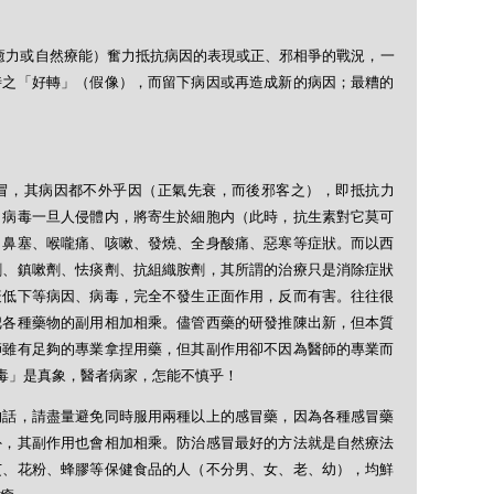
癒力或自然療能）奮力抵抗病因的表現或正、邪相爭的戰況，一
時之「好轉」（假像），而留下病因或再造成新的病因；最糟的
冒，其病因都不外乎因（正氣先衰，而後邪客之），即抵抗力
。病毒一旦人侵體内，將寄生於細胞内（此時，抗生素對它莫可
、鼻塞、喉嚨痛、咳嗽、發燒、全身酸痛、惡寒等症狀。而以西
劑、鎮嗽劑、怯痰劑、抗組織胺劑，其所謂的治療只是消除症狀
疫低下等病因、病毒，完全不發生正面作用，反而有害。往往很
把各種藥物的副用相加相乘。儘管西藥的研發推陳出新，但本質
師雖有足夠的專業拿捏用藥，但其副作用卻不因為醫師的專業而
分毒」是真象，醫者病家，怎能不慎乎！
的話，請盡量避免同時服用兩種以上的感冒藥，因為各種感冒藥
外，其副作用也會相加相乘。防治感冒最好的方法就是自然療法
芝、花粉、蜂膠等保健食品的人（不分男、女、老、幼），均鮮