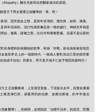
llopathy）醫生失敗而自然醫家成功的原因。
」願普天下男女看看正統醫學的「果」吧！
經衰弱、惡性貧血之類，是與年倶増的。慢性病，如癌、痛風、
，是與年倶深的。流行性感冒像惡疫一樣的盛行。神經失常病是
便閉結，傷風，咳嗽之類，比任何時期都普遍。這還不是以新的
誤對於身體和疾病關係的哲學，和病「作戰」卻在病前俯首惶恐
走進世界史上的一個新時代- 一個病人要對其自己受的病苦要
自知或不自知）所產生，而不是天地不仁故予懲罰的新時代！
西方之正統醫療者，上至達官貴族，下至販夫走卒，其實命運都
士罹患淋巴癌，經最周到的化療、放療治療後，約半年後去
（現象醫學）」的精研，必然陷於「治標不治本」的泥沼，而難