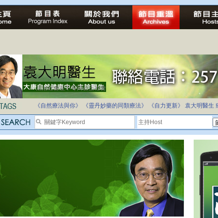
自家教育合法化-推動多元化教育，全民學卷制
《自然療法與你》
《靈丹妙藥的同類療法》
《自力更新》
袁大明醫生