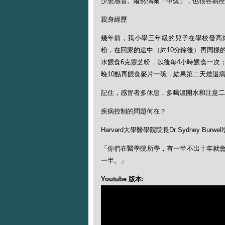
少患感冒。縱然偶爾「中獎」，也很容易痊
親身經歷
幾年前，我小學三年級的兒子在學校發高
粉，在回家的途中（約10分鐘後）再同樣的
水餵食6克靈芝粉，以後每4小時餵食一次
晚10點再餵食麥片一碗，結果第二天燒退
記住，感冒者多休息，多喝溫開水和注意二
疾病控制的問題何在？
Harvard大學醫學院院長Dr Sydney Burwe
「你們在醫學院所學，有一半不出十年就
一半。」
Youtube 版本: