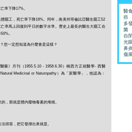
亡率下降17%。
醫
癌
集體罷工，死亡率下降18%。同年，南美州哥倫比亞醫生罷工52
多
死亡率馬上回復到平日的數字水準。歷史上最長的醫生大罷工在
菌
50%。
自
光
？您一定想知道為什麼會是這樣？
鼻
傷
（1955.5.10 - 1958.6.30）稱西方正統醫學- 西醫
ral Medicinal or Naturopathy）為「新醫學」，他認為：
來的，那就是體内廢物毒素的堆積。
方法得當，把它發揮出來就是。