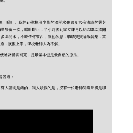
癒。
燒、嘔吐。我趕到學校用少量的溫開水先餵食六倍濃縮的靈芝
量餵食一次，嘔吐即止，半小時後到家立即再以約200CC溫開
；多喝開水，不吃任何東西，讓他休息，聽聽寶寶睡眠音樂，當
病癒，恢復上學，學校老師大為不解。
便通及營養補充，是最基本也是最自然的療法。
ll曾說過：
會有人證明是錯的。讓人煩惱的是，沒有一位老師知道那將是哪