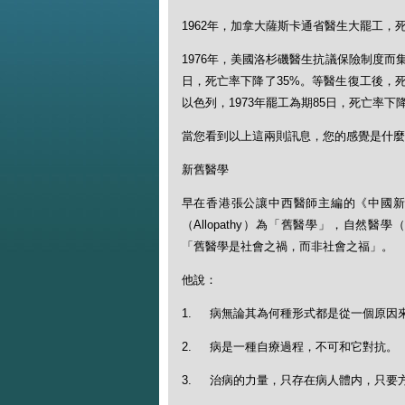
1962年，加拿大薩斯卡通省醫生大罷工，死
1976年，美國洛杉磯醫生抗議保險制度而
日，死亡率下降了35%。等醫生復工後，
以色列，1973年罷工為期85日，死亡率下降
當您看到以上這兩則訊息，您的感覺是什麼
新舊醫學
早在香港張公讓中西醫師主編的《中國新醫藥》月刊
（Allopathy）為「舊醫學」，自然醫學（Natu
「舊醫學是社會之禍，而非社會之福」。
他說：
1. 病無論其為何種形式都是從一個原因
2. 病是一種自療過程，不可和它對抗。
3. 治病的力量，只存在病人體内，只要