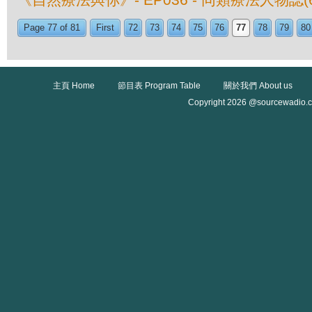
Page 77 of 81
First
72
73
74
75
76
77
78
79
80
主頁 Home
節目表 Program Table
關於我們 About us
Copyright 2026 @sourcewadio.