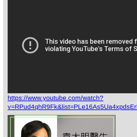
https://www.youtube.com/watch?
v=RPud4qhR9Fk&list=PLe16As5Ua4xpdsEr