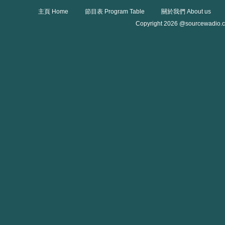
主頁 Home
節目表 Program Table
關於我們 About us
Copyright 2026 @sourcewadio.